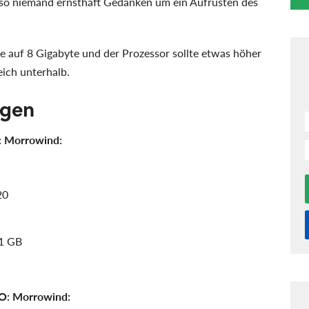
also niemand ernsthaft Gedanken um ein Aufrüsten des
 auf 8 Gigabyte und der Prozessor sollte etwas höher
ich unterhalb.
ngen
: Morrowind:
20
 1 GB
O: Morrowind: