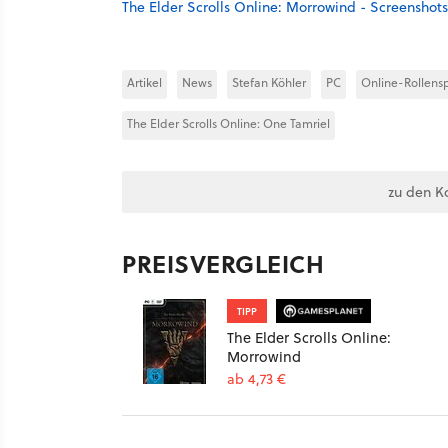
The Elder Scrolls Online: Morrowind - Screenshot
Artikel
News
Stefan Köhler
PC
Online-Rollensp
The Elder Scrolls Online: One Tamriel
zu den K
PREISVERGLEICH
TIPP
The Elder Scrolls Online:
Morrowind
ab 4,73 €