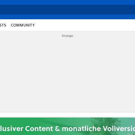
STS
COMMUNITY
lusiver Content & monatliche Vollvers