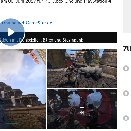
t am 06. Juni 2017 für PC, Xbox One und PlayStation 4
orrowind auf GameStar.de
3:56
m Addon mit Dunkelelfen, Bären und Steampunk
Z
44