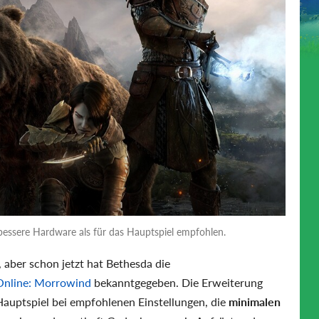
bessere Hardware als für das Hauptspiel empfohlen.
 aber schon jetzt hat Bethesda die
 Online: Morrowind
bekanntgegeben. Die Erweiterung
 Hauptspiel bei empfohlenen Einstellungen, die
minimalen