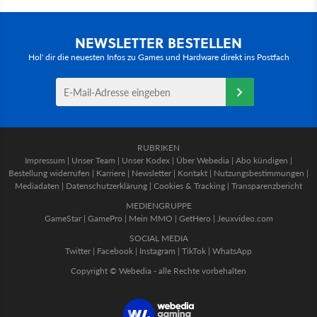
NEWSLETTER BESTELLEN
Hol' dir die neuesten Infos zu Games und Hardware direkt ins Postfach
RUBRIKEN
Impressum
|
Unser Team
|
Unser Kodex
|
Über Webedia
|
Abo kündigen
|
Bestellung widerrufen
|
Karriere
|
Newsletter
|
Kontakt
|
Nutzungsbestimmungen
|
Mediadaten
|
Datenschutzerklärung
|
Cookies & Tracking
|
Transparenzbericht
MEDIENGRUPPE
GameStar
|
GamePro
|
Mein MMO
|
GetHero
|
Jeuxvideo.com
SOCIAL MEDIA
Twitter
|
Facebook
|
Instagram
|
TikTok
|
WhatsApp
Copyright © Webedia - alle Rechte vorbehalten