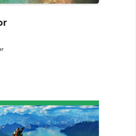
or
er