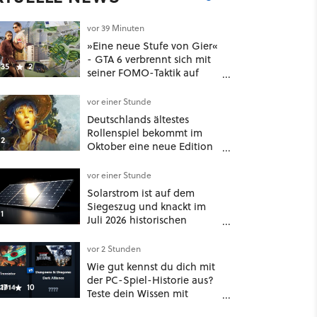
vor 39 Minuten
»Eine neue Stufe von Gier«
- GTA 6 verbrennt sich mit
35
2
seiner FOMO-Taktik auf
Netflix die Finger
vor einer Stunde
Deutschlands ältestes
Rollenspiel bekommt im
2
Oktober eine neue Edition
- und nein, es ist nicht DSA
vor einer Stunde
Solarstrom ist auf dem
Siegeszug und knackt im
1
Juli 2026 historischen
Rekord – doch der wahre
Erfolg bleibt unsichtbar
vor 2 Stunden
Wie gut kennst du dich mit
der PC-Spiel-Historie aus?
17
10
Teste dein Wissen mit
unserem Minispiel