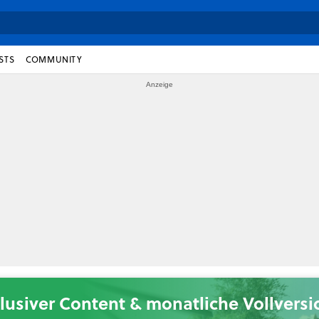
STS
COMMUNITY
lusiver Content & monatliche Vollvers