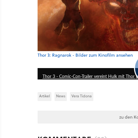
Thor 3: Ragnarok - Bilder zum Kinofilm ansehen
Thor 3 - Comic-Con-Trailer vereint Hulk mit Thor 
Artikel
News
Vera Tidona
zu den K