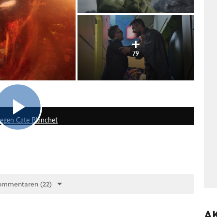
79
2:28
gegen Cate Blanchet
ommentaren (22)
A