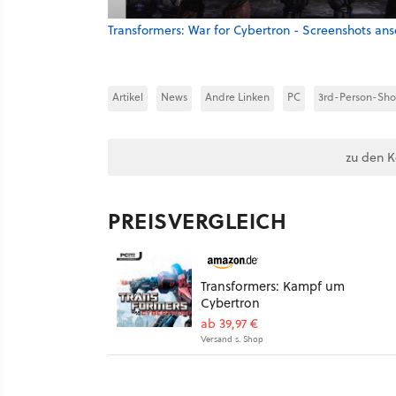
Transformers: War for Cybertron - Screenshots an
Artikel
News
Andre Linken
PC
3rd-Person-Sho
zu den 
PREISVERGLEICH
Transformers: Kampf um
Cybertron
ab 39,97 €
Versand s. Shop