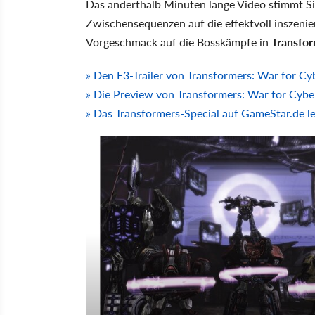
Das anderthalb Minuten lange Video stimmt Si
Zwischensequenzen auf die effektvoll inszeni
Vorgeschmack auf die Bosskämpfe in
Transfor
» Den E3-Trailer von Transformers: War for C
» Die Preview von Transformers: War for Cybe
» Das Transformers-Special auf GameStar.de l