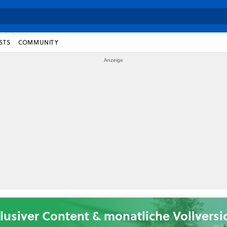
STS
COMMUNITY
lusiver Content & monatliche Vollvers