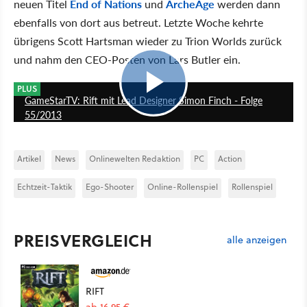
neuen Titel
End of Nations
und
ArcheAge
werden dann
ebenfalls von dort aus betreut. Letzte Woche kehrte
übrigens Scott Hartsman wieder zu Trion Worlds zurück
und nahm den CEO-Posten von Lars Butler ein.
12:18
PLUS
GameStarTV: Rift mit Lead Designer Simon Finch - Folge
55/2013
Artikel
News
Onlinewelten Redaktion
PC
Action
Echtzeit-Taktik
Ego-Shooter
Online-Rollenspiel
Rollenspiel
PREISVERGLEICH
alle anzeigen
RIFT
ab 16,95 €