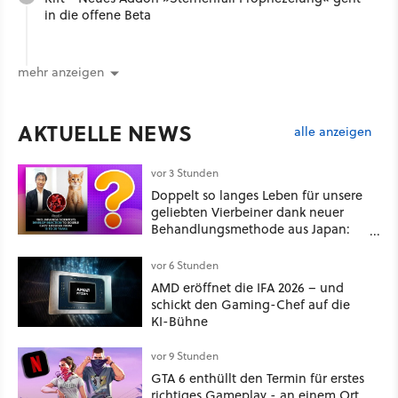
in die offene Beta
mehr anzeigen
AKTUELLE NEWS
alle anzeigen
vor 3 Stunden
Doppelt so langes Leben für unsere
geliebten Vierbeiner dank neuer
Behandlungsmethode aus Japan:
Der Blick auf über 1.200
Kommentare zeigt, dass es nicht so
vor 6 Stunden
einfach ist
AMD eröffnet die IFA 2026 – und
schickt den Gaming-Chef auf die
KI-Bühne
vor 9 Stunden
GTA 6 enthüllt den Termin für erstes
richtiges Gameplay - an einem Ort