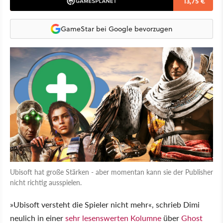
13,75 €
GameStar bei Google bevorzugen
Ubisoft hat große Stärken - aber momentan kann sie der Publisher
nicht richtig ausspielen.
»Ubisoft versteht die Spieler nicht mehr«, schrieb Dimi
neulich in einer
sehr lesenswerten Kolumne
über
Ghost