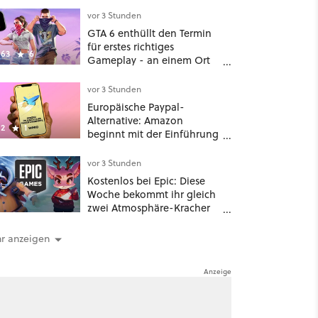
vor 3 Stunden
GTA 6 enthüllt den Termin
für erstes richtiges
63
6
Gameplay - an einem Ort
mit dem niemand
gerechnet hatte
vor 3 Stunden
Europäische Paypal-
Alternative: Amazon
2
1
beginnt mit der Einführung
von Wero
vor 3 Stunden
Kostenlos bei Epic: Diese
Woche bekommt ihr gleich
zwei Atmosphäre-Kracher
für gemütliche Abende
r anzeigen