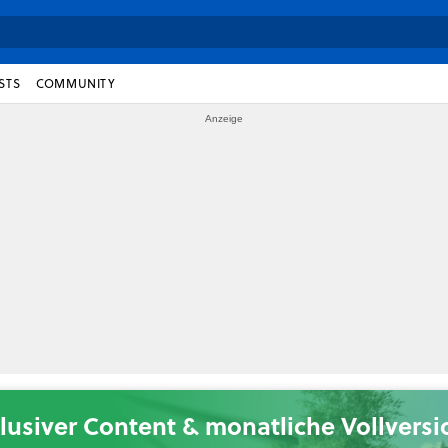
STS
COMMUNITY
lusiver Content & monatliche Vollvers