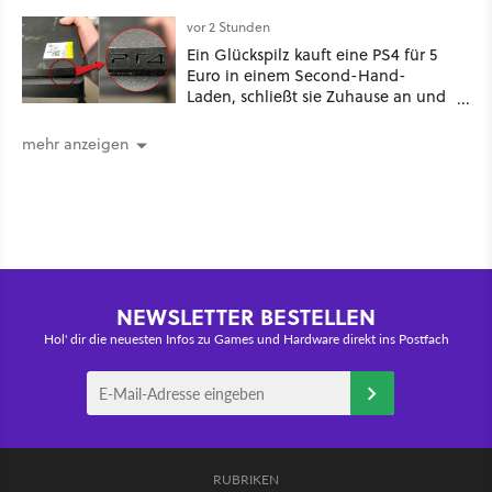
nachhaltig beeindruckt: Game
Stack im Test
vor 2 Stunden
Ein Glückspilz kauft eine PS4 für 5
Euro in einem Second-Hand-
Laden, schließt sie Zuhause an und
schon hat er seine erste
funktionierende PlayStation [Best of
mehr anzeigen
GameStar]
NEWSLETTER BESTELLEN
Hol' dir die neuesten Infos zu Games und Hardware direkt ins Postfach
RUBRIKEN