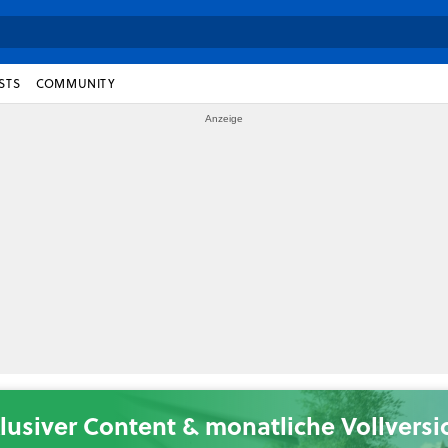
STS
COMMUNITY
lusiver Content & monatliche Vollvers