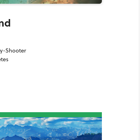
und
ay-Shooter
etes