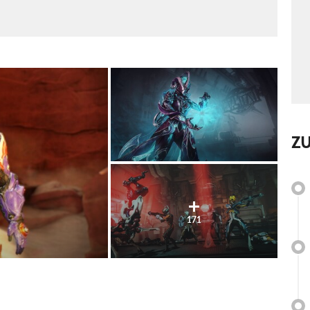
Z
171