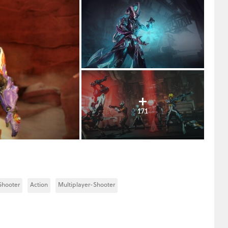
171
Shooter
Action
Multiplayer-Shooter