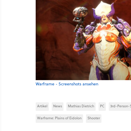
Warframe - Screenshots ansehen
Artikel
News
Mathias Dietrich
PC
3rd-Person-
Warframe: Plains of Eidolon
Shooter