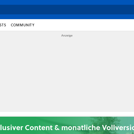
STS
COMMUNITY
lusiver Content & monatliche Vollvers