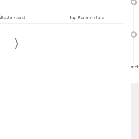
Älteste
zuerst
Top
Kommentare
meh