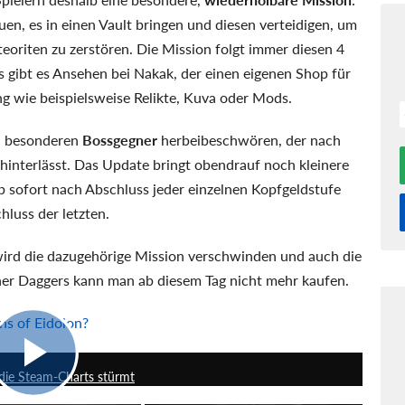
en, es in einen Vault bringen und diesen verteidigen, um
oriten zu zerstören. Die Mission folgt immer diesen 4
s gibt es Ansehen bei Nakak, der einen eigenen Shop für
ng wie beispielsweise Relikte, Kuva oder Mods.
en besonderen
Bossgegner
herbeibeschwören, der nach
hinterlässt. Das Update bringt obendrauf noch kleinere
b sofort nach Abschluss jeder einzelnen Kopfgeldstufe
hluss der letzten.
wird die dazugehörige Mission verschwinden und auch die
her Daggers kann man ab diesem Tag nicht mehr kaufen.
ins of Eidolon?
4:28
die Steam-Charts stürmt