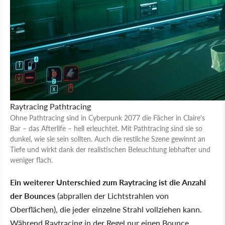
Raytracing
Pathtracing
Ohne Pathtracing sind in Cyberpunk 2077 die Fächer in Claire's
Bar – das Afterlife – hell erleuchtet. Mit Pathtracing sind sie so
dunkel, wie sie sein sollten. Auch die restliche Szene gewinnt an
Tiefe und wirkt dank der realistischen Beleuchtung lebhafter und
weniger flach.
Ein weiterer Unterschied zum Raytracing ist die Anzahl
der Bounces
(abprallen der Lichtstrahlen von
Oberflächen), die jeder einzelne Strahl vollziehen kann.
Während Raytracing in der Regel nur einen Bounce