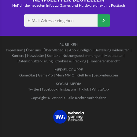
Hol' dir die neuesten Infos zu Games und Hardware direkt ins Postfach
RUBRIKEN
Impressum
|
Über uns
|
Über Webedia
|
Abo kündigen
|
Bestellung widerrufen
|
Karriere
|
Newsletter
|
Kontakt
|
Nutzungsbestimmungen
|
Mediadaten
|
Datenschutzerklärung
|
Cookies & Tracking
|
Transparenzbericht
MEDIENGRUPPE
GameStar
|
GamePro
|
Mein MMO
|
GetHero
|
Jeuxvideo.com
SOCIAL MEDIA
Twitter
|
Facebook
|
Instagram
|
TikTok
|
WhatsApp
Copyright © Webedia - alle Rechte vorbehalten