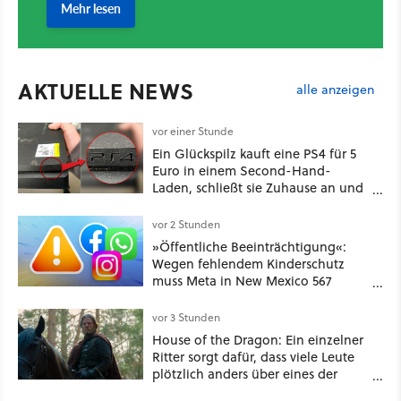
AKTUELLE NEWS
alle anzeigen
vor einer Stunde
Ein Glückspilz kauft eine PS4 für 5
Euro in einem Second-Hand-
Laden, schließt sie Zuhause an und
schon hat er seine erste
funktionierende PlayStation [Best of
vor 2 Stunden
GameStar]
»Öffentliche Beeinträchtigung«:
Wegen fehlendem Kinderschutz
muss Meta in New Mexico 567
Millionen US-Dollar zahlen
vor 3 Stunden
House of the Dragon: Ein einzelner
Ritter sorgt dafür, dass viele Leute
plötzlich anders über eines der
umstrittensten Häuser von Game of