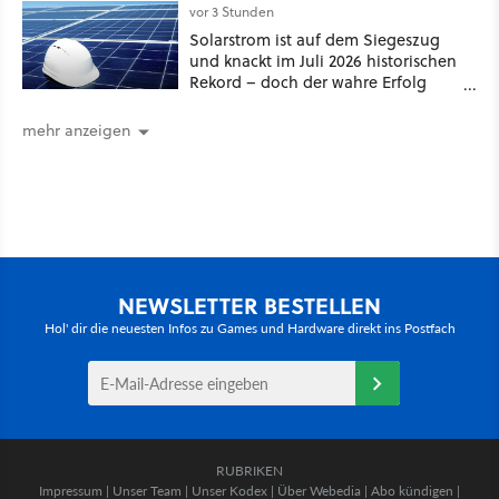
Thrones denken
vor 3 Stunden
Solarstrom ist auf dem Siegeszug
und knackt im Juli 2026 historischen
Rekord – doch der wahre Erfolg
bleibt unsichtbar
mehr anzeigen
NEWSLETTER BESTELLEN
Hol' dir die neuesten Infos zu Games und Hardware direkt ins Postfach
RUBRIKEN
Impressum
|
Unser Team
|
Unser Kodex
|
Über Webedia
|
Abo kündigen
|