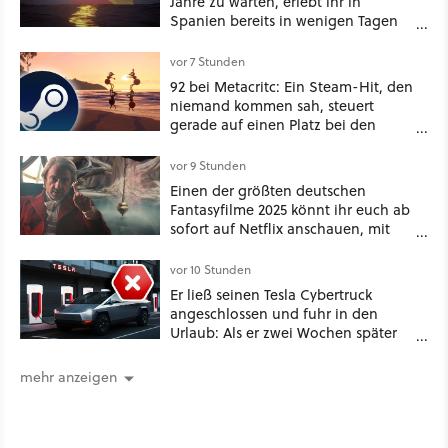
Jahre zu warten, erlebt ihr in
Spanien bereits in wenigen Tagen
ein schattiges Sommer-Spektakel
vor 7 Stunden
92 bei Metacritc: Ein Steam-Hit, den
niemand kommen sah, steuert
gerade auf einen Platz bei den
Game Awards zu
vor 9 Stunden
Einen der größten deutschen
Fantasyfilme 2025 könnt ihr euch ab
sofort auf Netflix anschauen, mit
dabei: ein Star aus Der Hobbit
vor 10 Stunden
Er ließ seinen Tesla Cybertruck
angeschlossen und fuhr in den
Urlaub: Als er zwei Wochen später
zurückkam, sprang der Truck nicht
mehr an [Best of GameStar]
mehr anzeigen