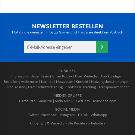
NEWSLETTER BESTELLEN
Hol' dir die neuesten Infos zu Games und Hardware direkt ins Postfach
RUBRIKEN
Impressum
|
Unser Team
|
Unser Kodex
|
Über Webedia
|
Abo kündigen
|
Bestellung widerrufen
|
Karriere
|
Newsletter
|
Kontakt
|
Nutzungsbestimmungen
|
Mediadaten
|
Datenschutzerklärung
|
Cookies & Tracking
|
Transparenzbericht
MEDIENGRUPPE
GameStar
|
GamePro
|
Mein MMO
|
GetHero
|
Jeuxvideo.com
SOCIAL MEDIA
Twitter
|
Facebook
|
Instagram
|
TikTok
|
WhatsApp
Copyright © Webedia - alle Rechte vorbehalten