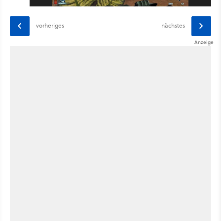
vorheriges
nächstes