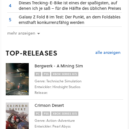
Dieses Trecking-E-Bike ist eines der spaßigsten, auf
4
denen ich je saß – für die Hälfte des üblichen Preises
Galaxy Z Fold 8 im Test: Der Punkt, an dem Foldables
5
ernsthaft konkurrenzfähig werden
mehr anzeigen
TOP-RELEASES
alle anzeigen
Bergwerk - A Mining Sim
PC
PS5
XBOX SERIES X/S
Genre: Technische Simulation
Entwickler: Hindsight Studios
Release:
Crimson Desert
PC
PS5
XBOX SERIES X/S
Genre: Action-Adventure
Entwickler: Pearl Abyss