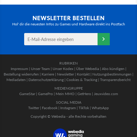
NEWSLETTER BESTELLEN
Hol' dir die neuesten Infos zu Games und Hardware direkt ins Postfach
RUBRIKEN
Impressum
|
Unser Team
|
Unser Kodex
|
Über Webedia
|
Abo kündigen
|
Bestellung widerrufen
|
Karriere
|
Newsletter
|
Kontakt
|
Nutzungsbestimmungen
|
Mediadaten
|
Datenschutzerklärung
|
Cookies & Tracking
|
Transparenzbericht
MEDIENGRUPPE
GameStar
|
GamePro
|
Mein MMO
|
GetHero
|
Jeuxvideo.com
SOCIAL MEDIA
Twitter
|
Facebook
|
Instagram
|
TikTok
|
WhatsApp
Copyright © Webedia - alle Rechte vorbehalten