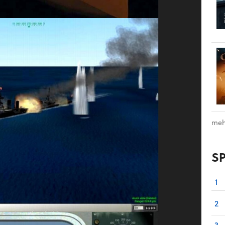
meh
S
1
2