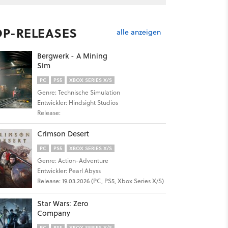
OP-RELEASES
alle anzeigen
Bergwerk - A Mining
Sim
PC
PS5
XBOX SERIES X/S
Genre: Technische Simulation
Entwickler: Hindsight Studios
Release:
Crimson Desert
PC
PS5
XBOX SERIES X/S
Genre: Action-Adventure
Entwickler: Pearl Abyss
Release: 19.03.2026 (PC, PS5, Xbox Series X/S)
Star Wars: Zero
Company
PC
PS5
XBOX SERIES X/S