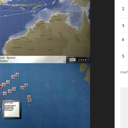
2
3
4
5
meh