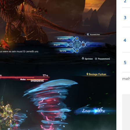
2
3
4
5
meh