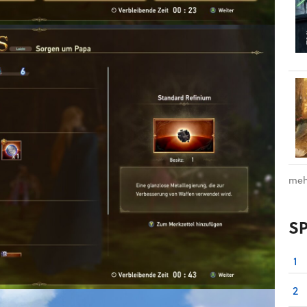
meh
S
1
2