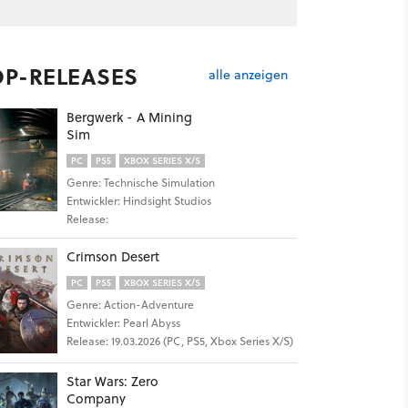
OP-RELEASES
alle anzeigen
Bergwerk - A Mining
Sim
PC
PS5
XBOX SERIES X/S
Genre: Technische Simulation
Entwickler: Hindsight Studios
Release:
Crimson Desert
PC
PS5
XBOX SERIES X/S
Genre: Action-Adventure
Entwickler: Pearl Abyss
Release: 19.03.2026 (PC, PS5, Xbox Series X/S)
Star Wars: Zero
Company