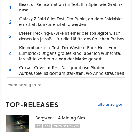
Beast of Reincarnation im Test: Ein Spiel wie Gratin-
1
Käse
Galaxy Z Fold 8 im Test: Der Punkt, an dem Foldables
2
ernsthaft konkurrenzfähig werden
Dieses Trecking-E-Bike ist eines der spaßigsten, auf
3
denen ich je saß – für die Hälfte des üblichen Preises
Klemmbaustein-Test: Der Western Bank Heist von
4
Lumibricks ist ganz großes Kino, aber ich wünschte,
ich hätte vorher nie von der Marke gehört
Corsair Cove im Test: Das grandiose Piraten-
5
Aufbauspiel ist dort am stärksten, wo Anno strauchelt
mehr anzeigen
TOP-RELEASES
alle anzeigen
Bergwerk - A Mining Sim
PC
PS5
XBOX SERIES X/S