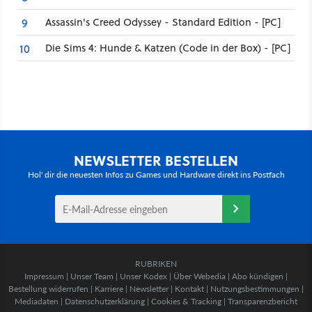
Assassin's Creed Odyssey - Standard Edition - [PC]
9
Die Sims 4: Hunde & Katzen (Code in der Box) - [PC]
10
NEWSLETTER BESTELLEN
Hol' dir die neuesten Infos zu Games und Hardware direkt ins Postfach
RUBRIKEN
Impressum
|
Unser Team
|
Unser Kodex
|
Über Webedia
|
Abo kündigen
|
Bestellung widerrufen
|
Karriere
|
Newsletter
|
Kontakt
|
Nutzungsbestimmungen
|
Mediadaten
|
Datenschutzerklärung
|
Cookies & Tracking
|
Transparenzbericht