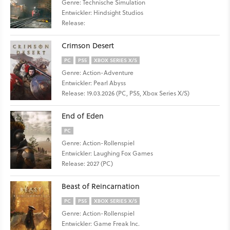
Genre: Technische Simulation
Entwickler: Hindsight Studios
Release:
Crimson Desert
PC
PS5
XBOX SERIES X/S
Genre: Action-Adventure
Entwickler: Pearl Abyss
Release: 19.03.2026 (PC, PS5, Xbox Series X/S)
End of Eden
PC
Genre: Action-Rollenspiel
Entwickler: Laughing Fox Games
Release: 2027 (PC)
Beast of Reincarnation
PC
PS5
XBOX SERIES X/S
Genre: Action-Rollenspiel
Entwickler: Game Freak Inc.