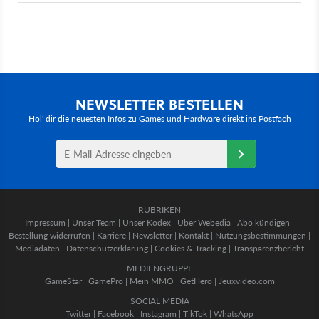
NEWSLETTER BESTELLEN
Hol' dir die neuesten Infos zu Games und Hardware direkt ins Postfach
RUBRIKEN
Impressum
|
Unser Team
|
Unser Kodex
|
Über Webedia
|
Abo kündigen
|
Bestellung widerrufen
|
Karriere
|
Newsletter
|
Kontakt
|
Nutzungsbestimmungen
|
Mediadaten
|
Datenschutzerklärung
|
Cookies & Tracking
|
Transparenzbericht
MEDIENGRUPPE
GameStar
|
GamePro
|
Mein MMO
|
GetHero
|
Jeuxvideo.com
SOCIAL MEDIA
Twitter
|
Facebook
|
Instagram
|
TikTok
|
WhatsApp