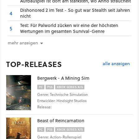
Aufbauspiel ist dort am stärksten, wo Anno strauchelt
Dishonored 2 im Test - So gut war Stealth seit Jahren
4
nicht
Test: Für Palworld zücken wir eine der höchsten
5
Wertungen im gesamten Survival-Genre
mehr anzeigen
TOP-RELEASES
alle anzeigen
Bergwerk - A Mining Sim
PC
PS5
XBOX SERIES X/S
Genre: Technische Simulation
Entwickler: Hindsight Studios
Release:
Beast of Reincarnation
PC
PS5
XBOX SERIES X/S
Genre: Action-Rollenspiel