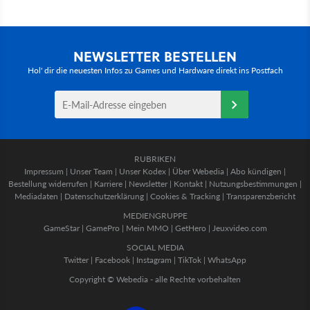
NEWSLETTER BESTELLEN
Hol' dir die neuesten Infos zu Games und Hardware direkt ins Postfach
RUBRIKEN
Impressum
|
Unser Team
|
Unser Kodex
|
Über Webedia
|
Abo kündigen
|
Bestellung widerrufen
|
Karriere
|
Newsletter
|
Kontakt
|
Nutzungsbestimmungen
|
Mediadaten
|
Datenschutzerklärung
|
Cookies & Tracking
|
Transparenzbericht
MEDIENGRUPPE
GameStar
|
GamePro
|
Mein MMO
|
GetHero
|
Jeuxvideo.com
SOCIAL MEDIA
Twitter
|
Facebook
|
Instagram
|
TikTok
|
WhatsApp
Copyright © Webedia - alle Rechte vorbehalten