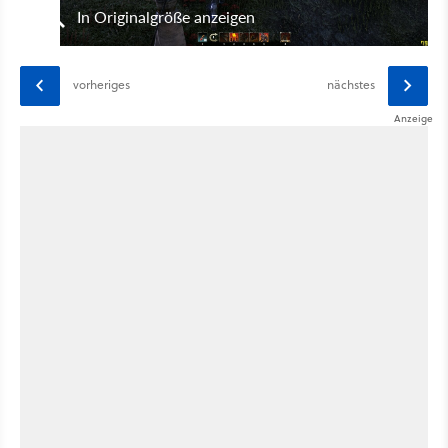
In Originalgröße anzeigen
vorheriges
nächstes