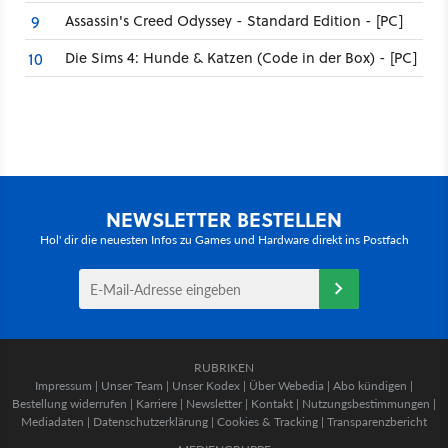
Assassin's Creed Odyssey - Standard Edition - [PC]
9
Die Sims 4: Hunde & Katzen (Code in der Box) - [PC]
10
NEWSLETTER BESTELLEN
Hol' dir die neuesten Infos zu Games und Hardware direkt ins Postfach
RUBRIKEN
Impressum
|
Unser Team
|
Unser Kodex
|
Über Webedia
|
Abo kündigen
|
Bestellung widerrufen
|
Karriere
|
Newsletter
|
Kontakt
|
Nutzungsbestimmungen
|
Mediadaten
|
Datenschutzerklärung
|
Cookies & Tracking
|
Transparenzbericht