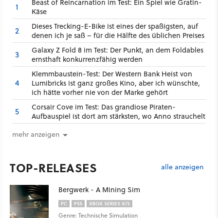
Beast of Reincarnation im Test: Ein Spiel wie Gratin-
1
Käse
Dieses Trecking-E-Bike ist eines der spaßigsten, auf
2
denen ich je saß – für die Hälfte des üblichen Preises
Galaxy Z Fold 8 im Test: Der Punkt, an dem Foldables
3
ernsthaft konkurrenzfähig werden
Klemmbaustein-Test: Der Western Bank Heist von
4
Lumibricks ist ganz großes Kino, aber ich wünschte,
ich hätte vorher nie von der Marke gehört
Corsair Cove im Test: Das grandiose Piraten-
5
Aufbauspiel ist dort am stärksten, wo Anno strauchelt
mehr anzeigen
TOP-RELEASES
alle anzeigen
Bergwerk - A Mining Sim
PC
PS5
XBOX SERIES X/S
Genre: Technische Simulation