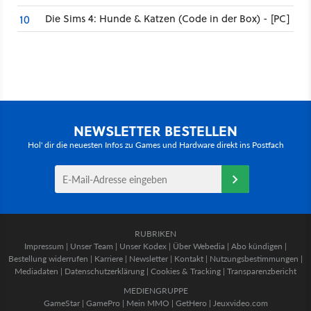
Die Sims 4: Hunde & Katzen (Code in der Box) - [PC]
10
NEWSLETTER BESTELLEN
Hol' dir die neuesten Infos zu Games und Hardware direkt ins Postfach
RUBRIKEN
Impressum
|
Unser Team
|
Unser Kodex
|
Über Webedia
|
Abo kündigen
|
Bestellung widerrufen
|
Karriere
|
Newsletter
|
Kontakt
|
Nutzungsbestimmungen
|
Mediadaten
|
Datenschutzerklärung
|
Cookies & Tracking
|
Transparenzbericht
MEDIENGRUPPE
GameStar
|
GamePro
|
Mein MMO
|
GetHero
|
Jeuxvideo.com