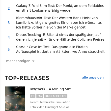
Galaxy Z Fold 8 im Test: Der Punkt, an dem Foldables
2
ernsthaft konkurrenzfähig werden
Klemmbaustein-Test: Der Western Bank Heist von
3
Lumibricks ist ganz großes Kino, aber ich wünschte,
ich hätte vorher nie von der Marke gehört
Dieses Trecking-E-Bike ist eines der spaßigsten, auf
4
denen ich je saß – für die Hälfte des üblichen Preises
Corsair Cove im Test: Das grandiose Piraten-
5
Aufbauspiel ist dort am stärksten, wo Anno strauchelt
mehr anzeigen
TOP-RELEASES
alle anzeigen
Bergwerk - A Mining Sim
PC
PS5
XBOX SERIES X/S
Genre: Technische Simulation
Entwickler: Hindsight Studios