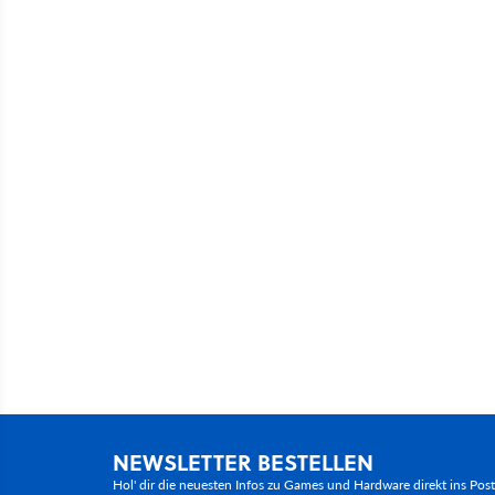
NEWSLETTER BESTELLEN
Hol' dir die neuesten Infos zu Games und Hardware direkt ins Pos