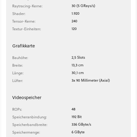
30 (5 GRays/s)
Raytracing-Kerne:
1.920
Shader:
240
Tensor-Kerne:
120
Textur-Einheiten:
Grafikkarte
2,5 Slots
Bauhöhe:
13,3 cm
Breite:
30,1 cm
Länge:
3x 90 Millimeter (Axial)
Lüfter:
Videospeicher
48
ROPs:
192 Bit
Speicheranbindung:
336 GByte/s
Speicherbandbreite:
6 GByte
Speichermenge: