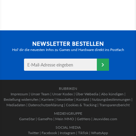
NEWSLETTER BESTELLEN
Hol' dir die neuesten Infos zu Games und Hardware direkt ins Postfach
RUBRIKEN
Impressum
|
Unser Team
|
Unser Kodex
|
Über Webedia
|
Abo kündigen
|
Bestellung widerrufen
|
Karriere
|
Newsletter
|
Kontakt
|
Nutzungsbestimmungen
|
Mediadaten
|
Datenschutzerklärung
|
Cookies & Tracking
|
Transparenzbericht
MEDIENGRUPPE
GameStar
|
GamePro
|
Mein MMO
|
GetHero
|
Jeuxvideo.com
SOCIAL MEDIA
Twitter
|
Facebook
|
Instagram
|
TikTok
|
WhatsApp