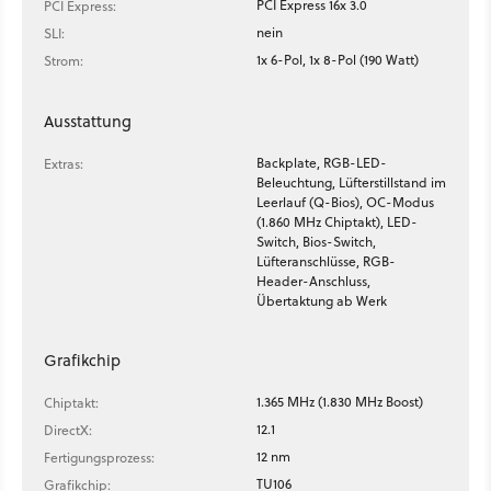
PCI Express 16x 3.0
PCI Express:
nein
SLI:
1x 6-Pol, 1x 8-Pol (190 Watt)
Strom:
Ausstattung
Backplate, RGB-LED-
Extras:
Beleuchtung, Lüfterstillstand im
Leerlauf (Q-Bios), OC-Modus
(1.860 MHz Chiptakt), LED-
Switch, Bios-Switch,
Lüfteranschlüsse, RGB-
Header-Anschluss,
Übertaktung ab Werk
Grafikchip
1.365 MHz (1.830 MHz Boost)
Chiptakt:
12.1
DirectX:
12 nm
Fertigungsprozess:
TU106
Grafikchip: