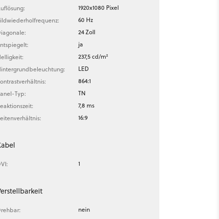
1920x1080 Pixel
uflösung:
60 Hz
ildwiederholfrequenz:
24 Zoll
iagonale:
ja
ntspiegelt:
237,5 cd/m²
elligkeit:
LED
intergrundbeleuchtung:
864:1
ontrastverhältnis:
TN
anel-Typ:
7,8 ms
eaktionszeit:
16:9
eitenverhältnis:
Kabel
1
VI:
erstellbarkeit
nein
rehbar: