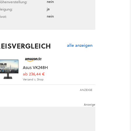
nein
öhenverstellung:
ja
eigung:
nein
ivot:
REISVERGLEICH
alle anzeigen
Asus VK248H
ab 236,44 €
Versand s. Shop
ANZEIGE