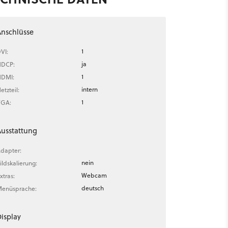
nschlüsse
1
VI:
ja
DCP:
1
DMI:
intern
etzteil:
1
GA:
usstattung
dapter:
nein
ildskalierung:
Webcam
xtras:
deutsch
enüsprache:
isplay