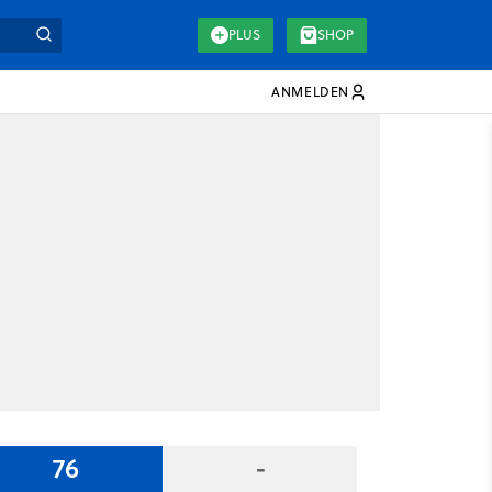
PLUS
SHOP
ANMELDEN
76
-