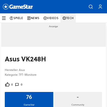
SPIELE
NEWS
VIDEOS
TECH
Asus VK248H
Hersteller: Asus
Kategorie: TFT-Monitore
0
0
76
-
GameStar
Community