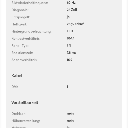
60 Hz
Bildwiederholfrequenz:
24 Zoll
Diagonale:
ja
Entspiegelt:
237,5 cd/m²
Helligkeit:
LED
Hintergrundbeleuchtung:
864:1
Kontrastverhältnis:
TN
Panel-Typ:
7,8 ms
Reaktionszeit:
16:9
Seitenverhältnis:
Kabel
1
DVI:
Verstellbarkeit
nein
Drehbar:
nein
Höhenverstellung:
ja
Neigung: