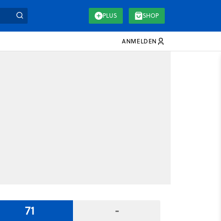
PLUS
SHOP
ANMELDEN
71
-