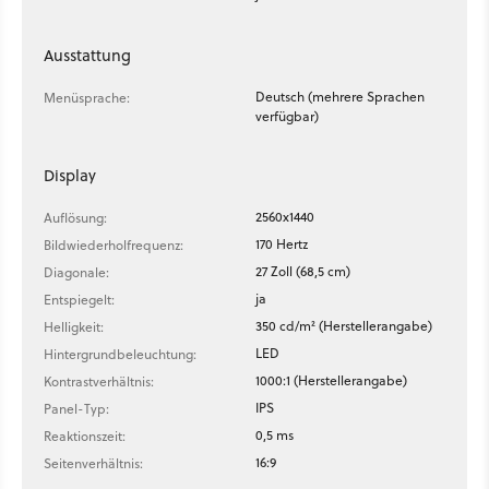
Ausstattung
Deutsch (mehrere Sprachen
Menüsprache:
verfügbar)
Display
2560x1440
Auflösung:
170 Hertz
Bildwiederholfrequenz:
27 Zoll (68,5 cm)
Diagonale:
ja
Entspiegelt:
350 cd/m² (Herstellerangabe)
Helligkeit:
LED
Hintergrundbeleuchtung:
1000:1 (Herstellerangabe)
Kontrastverhältnis:
IPS
Panel-Typ:
0,5 ms
Reaktionszeit:
16:9
Seitenverhältnis: