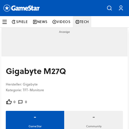
SPIELE
NEWS
VIDEOS
TECH
Gigabyte M27Q
Hersteller: Gigabyte
Kategorie: TFT-Monitore
0
0
-
-
GameStar
Community