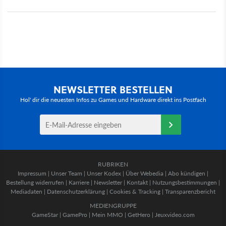
NEWSLETTER BESTELLEN
Hol' dir die neuesten Infos zu Games und Hardware direkt ins Postfach
RUBRIKEN
Impressum
|
Unser Team
|
Unser Kodex
|
Über Webedia
|
Abo kündigen
|
Bestellung widerrufen
|
Karriere
|
Newsletter
|
Kontakt
|
Nutzungsbestimmungen
|
Mediadaten
|
Datenschutzerklärung
|
Cookies & Tracking
|
Transparenzbericht
MEDIENGRUPPE
GameStar
|
GamePro
|
Mein MMO
|
GetHero
|
Jeuxvideo.com