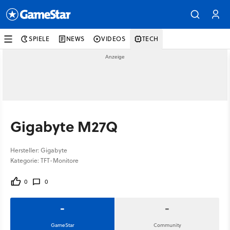
SPIELE
NEWS
VIDEOS
TECH
Gigabyte M27Q
Hersteller: Gigabyte
Kategorie: TFT-Monitore
0
0
-
-
GameStar
Community