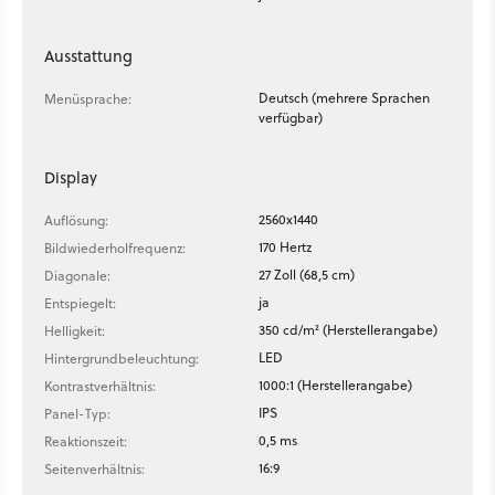
Ausstattung
Deutsch (mehrere Sprachen
Menüsprache:
verfügbar)
Display
2560x1440
Auflösung:
170 Hertz
Bildwiederholfrequenz:
27 Zoll (68,5 cm)
Diagonale:
ja
Entspiegelt:
350 cd/m² (Herstellerangabe)
Helligkeit:
LED
Hintergrundbeleuchtung:
1000:1 (Herstellerangabe)
Kontrastverhältnis:
IPS
Panel-Typ:
0,5 ms
Reaktionszeit:
16:9
Seitenverhältnis: