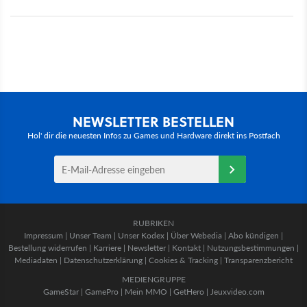
NEWSLETTER BESTELLEN
Hol' dir die neuesten Infos zu Games und Hardware direkt ins Postfach
RUBRIKEN
Impressum
|
Unser Team
|
Unser Kodex
|
Über Webedia
|
Abo kündigen
|
Bestellung widerrufen
|
Karriere
|
Newsletter
|
Kontakt
|
Nutzungsbestimmungen
|
Mediadaten
|
Datenschutzerklärung
|
Cookies & Tracking
|
Transparenzbericht
MEDIENGRUPPE
GameStar
|
GamePro
|
Mein MMO
|
GetHero
|
Jeuxvideo.com