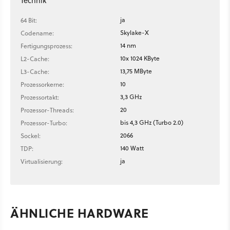
Technik
ja
64 Bit:
Skylake-X
Codename:
14 nm
Fertigungsprozess:
10x 1024 KByte
L2-Cache:
13,75 MByte
L3-Cache:
10
Prozessorkerne:
3,3 GHz
Prozessortakt:
20
Prozessor-Threads:
bis 4,3 GHz (Turbo 2.0)
Prozessor-Turbo:
2066
Sockel:
140 Watt
TDP:
ja
Virtualisierung:
ÄHNLICHE HARDWARE