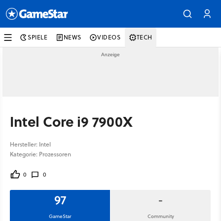
SPIELE
NEWS
VIDEOS
TECH
Intel Core i9 7900X
Hersteller: Intel
Kategorie: Prozessoren
0
0
97
-
GameStar
Community