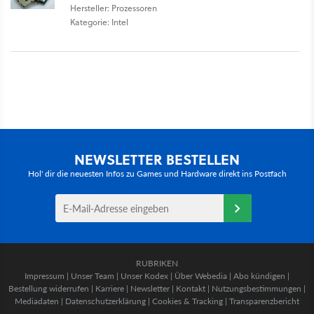
Hersteller: Prozessoren
Kategorie: Intel
NEWSLETTER BESTELLEN
Hol' dir die neuesten Infos zu Games und Hardware direkt ins Postfach
RUBRIKEN
Impressum
|
Unser Team
|
Unser Kodex
|
Über Webedia
|
Abo kündigen
|
Bestellung widerrufen
|
Karriere
|
Newsletter
|
Kontakt
|
Nutzungsbestimmungen
|
Mediadaten
|
Datenschutzerklärung
|
Cookies & Tracking
|
Transparenzbericht