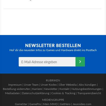
NEWSLETTER BESTELLEN
Hol' dir die neuesten Infos zu Games und Hardware direkt ins Postfach
RUBRIKEN
Impressum
|
Unser Team
|
Unser Kodex
|
Über Webedia
|
Abo kündigen
|
Bestellung widerrufen
|
Karriere
|
Newsletter
|
Kontakt
|
Nutzungsbestimmungen
|
Mediadaten
|
Datenschutzerklärung
|
Cookies & Tracking
|
Transparenzbericht
MEDIENGRUPPE
GameStar
|
GamePro
|
Mein MMO
|
GetHero
|
Jeuxvideo.com