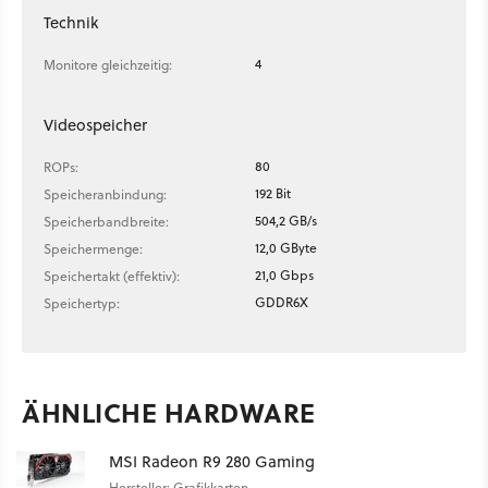
Technik
4
Monitore gleichzeitig:
Videospeicher
80
ROPs:
192 Bit
Speicheranbindung:
504,2 GB/s
Speicherbandbreite:
12,0 GByte
Speichermenge:
21,0 Gbps
Speichertakt (effektiv):
GDDR6X
Speichertyp:
ÄHNLICHE HARDWARE
MSI Radeon R9 280 Gaming
Hersteller: Grafikkarten