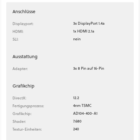
Anschlüsse
3x DisplayPort 1.4a
Displayport:
1x HDMI 2.1a
HDMI:
nein
SLI:
Ausstattung
3x 8 Pin auf 16-Pin
Adapter:
Grafikchip
12.2
DirectX:
4nm TSMC
Fertigungsprozess:
AD104-400-A1
Grafikchip:
7.680
Shader:
240
Textur-Einheiten: