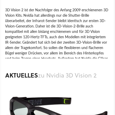
3D Vision 2 ist der Nachfolger des Anfang 2009 erschienenen 3D
Vision Kits. Nvidia hat allerdings nur die Shutter-Brille
überarbeitet, der Infrarot-Sender bleibt identisch zur ersten 3D-
Vision-Generation. Daher ist die 3D-Vision-2-Brille auch
kompatibel mit allen bislang erschienenen und für 3D Vision
geeigneten 120-Hertz-TFTs, auch den Modellen mit integriertem
IR-Sender. Geändert hat sich bei der zweiten 3D-Vision-Brille vor
allem der Tragekomfort. So sollen die flexibleren und flacheren
Bügel weniger Drücken, vor allem im Bereich des Hinterkopfes
und beim Tragen eines Headsets. Außerdem hat Nvidia die Gläser
um 20 Prozent vergrößert. Zudem sind gleichzeitig mit 3D Vision 2
neue 120-Hz-Monitore mit »Light Boost«-Technik zur Regulierung
AKTUELLES
zu Nvidia 3D Vision 2
der Hintergrundbeleuchtung erschienen, die dem starken
Lichtverlust der Shutter-Technik entgegenwirken.
Produkt
Grafikkarten
Hardware
Nvidia