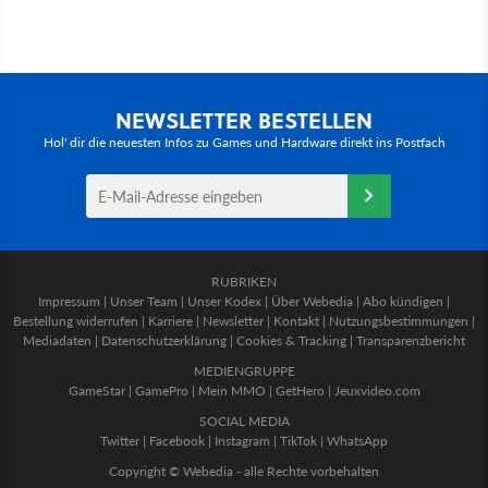
NEWSLETTER BESTELLEN
Hol' dir die neuesten Infos zu Games und Hardware direkt ins Postfach
RUBRIKEN
Impressum
|
Unser Team
|
Unser Kodex
|
Über Webedia
|
Abo kündigen
|
Bestellung widerrufen
|
Karriere
|
Newsletter
|
Kontakt
|
Nutzungsbestimmungen
|
Mediadaten
|
Datenschutzerklärung
|
Cookies & Tracking
|
Transparenzbericht
MEDIENGRUPPE
GameStar
|
GamePro
|
Mein MMO
|
GetHero
|
Jeuxvideo.com
SOCIAL MEDIA
Twitter
|
Facebook
|
Instagram
|
TikTok
|
WhatsApp
Copyright © Webedia - alle Rechte vorbehalten