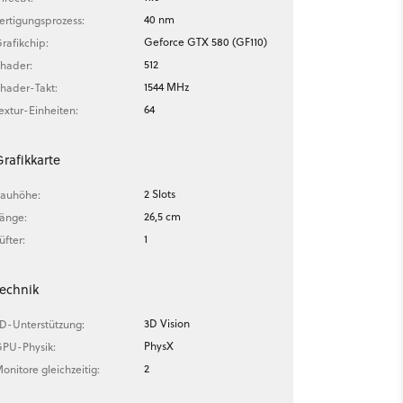
40 nm
ertigungsprozess:
Geforce GTX 580 (GF110)
rafikchip:
512
hader:
1544 MHz
hader-Takt:
64
extur-Einheiten:
rafikkarte
2 Slots
auhöhe:
26,5 cm
änge:
1
üfter:
echnik
3D Vision
D-Unterstützung:
PhysX
PU-Physik:
2
onitore gleichzeitig: