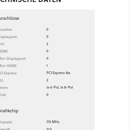
nschlüsse
0
rossfire:
0
isplayport:
2
VI:
0
DMI:
0
ini-Displayport:
1
ini-HDMI:
PCI Express 16x
CI Express:
2
LI:
1x 6-Pol, 1x 8-Pol
trom:
0
GA:
rafikchip
772 MHz
hiptakt:
11.0
irectX: