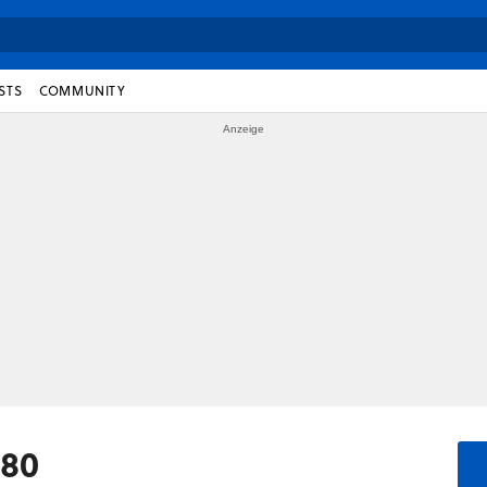
STS
COMMUNITY
580