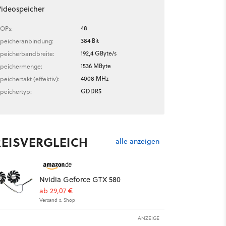
ideospeicher
48
OPs:
384 Bit
peicheranbindung:
192,4 GByte/s
peicherbandbreite:
1536 MByte
peichermenge:
4008 MHz
peichertakt (effektiv):
GDDR5
peichertyp:
REISVERGLEICH
alle anzeigen
Nvidia Geforce GTX 580
ab 29,07 €
Versand s. Shop
ANZEIGE