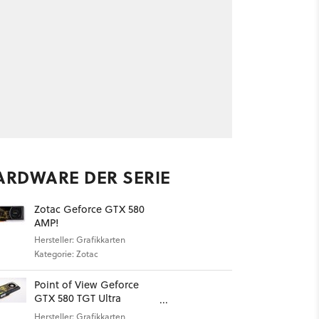
ARDWARE DER SERIE
Zotac Geforce GTX 580
AMP!
Hersteller: Grafikkarten
Kategorie: Zotac
Point of View Geforce
GTX 580 TGT Ultra
Charged Edition
Hersteller: Grafikkarten