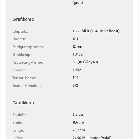
(grün)
Grafikchip
1.350 MHz (1.545 MHz Boost)
Chiptakt:
12.1
DirectX:
12 nm
Fertigungsprozess:
TU102
Grafikchip:
68 (10 GRays/s)
Raytracing-Kerne:
4.352
Shader:
544
Tensor-Kerne:
272
Textur-Einheiten:
Grafikkarte
2 Slots
Bauhöhe:
11,6 cm
Breite:
26,7 cm
Länge:
2x 90 Millimeter (Axial)
Lüfter: