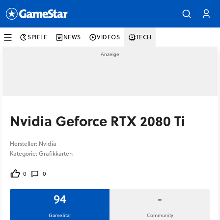
SPIELE
NEWS
VIDEOS
TECH
Nvidia Geforce RTX 2080 Ti
Hersteller: Nvidia
Kategorie: Grafikkarten
0
0
94
-
GameStar
Community