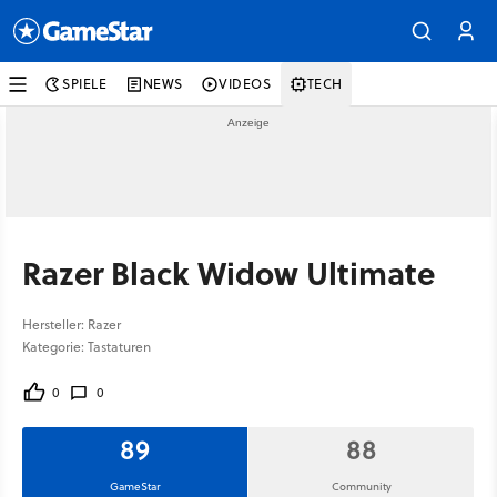
SPIELE
NEWS
VIDEOS
TECH
Razer Black Widow Ultimate
Hersteller: Razer
Kategorie: Tastaturen
0
0
89
88
GameStar
Community