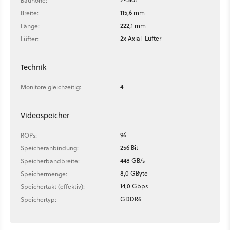
Bauhöhe:
115,6 mm
Breite:
222,1 mm
Länge:
2x Axial-Lüfter
Lüfter:
Technik
4
Monitore gleichzeitig:
Videospeicher
96
ROPs:
256 Bit
Speicheranbindung:
448 GB/s
Speicherbandbreite:
8,0 GByte
Speichermenge:
14,0 Gbps
Speichertakt (effektiv):
GDDR6
Speichertyp: