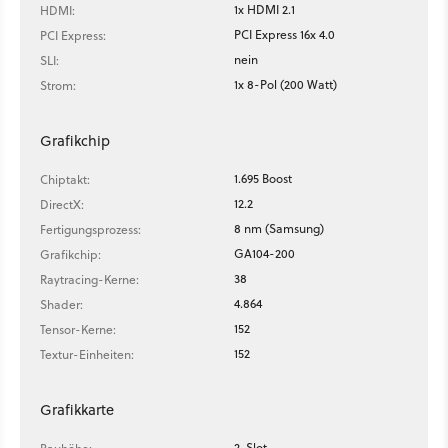
1x HDMI 2.1
HDMI:
PCI Express 16x 4.0
PCI Express:
nein
SLI:
1x 8-Pol (200 Watt)
Strom:
Grafikchip
1.695 Boost
Chiptakt:
12.2
DirectX:
8 nm (Samsung)
Fertigungsprozess:
GA104-200
Grafikchip:
38
Raytracing-Kerne:
4.864
Shader:
152
Tensor-Kerne:
152
Textur-Einheiten:
Grafikkarte
2-Slot