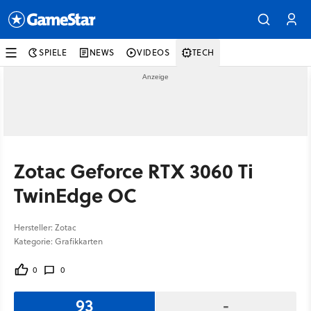
SPIELE
NEWS
VIDEOS
TECH
Zotac Geforce RTX 3060 Ti
TwinEdge OC
Hersteller: Zotac
Kategorie: Grafikkarten
0
0
93
-