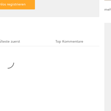
nlos registrieren
meh
Älteste
zuerst
Top
Kommentare