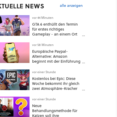
KTUELLE NEWS
alle anzeigen
vor 44 Minuten
GTA 6 enthüllt den Termin
für erstes richtiges
58
6
Gameplay - an einem Ort
mit dem niemand
gerechnet hatte
vor 58 Minuten
Europäische Paypal-
Alternative: Amazon
beginnt mit der Einführung
von Wero
vor einer Stunde
Kostenlos bei Epic: Diese
Woche bekommt ihr gleich
zwei Atmosphäre-Kracher
für gemütliche Abende
vor einer Stunde
Neue
Behandlungsmethode für
Katzen soll ihre