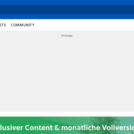
STS
COMMUNITY
lusiver Content & monatliche Vollvers