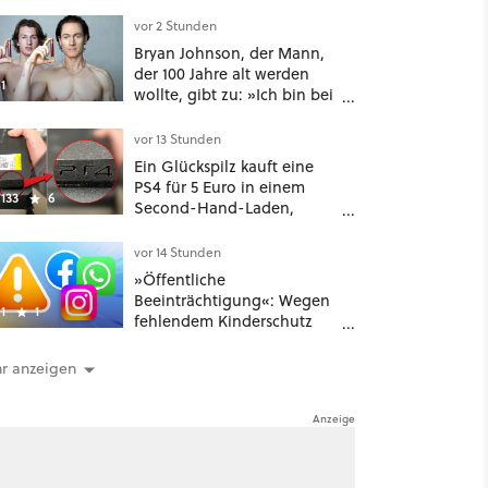
man nicht unterschätzen
sollte: Mit welchem
vor 2 Stunden
Seitenverhältnis seid ihr
Bryan Johnson, der Mann,
unterwegs?
der 100 Jahre alt werden
1
wollte, gibt zu: »Ich bin bei
meiner Suche nach
Langlebigkeit zu weit
vor 13 Stunden
gegangen«
Ein Glückspilz kauft eine
PS4 für 5 Euro in einem
133
6
Second-Hand-Laden,
schließt sie Zuhause an und
schon hat er seine erste
vor 14 Stunden
funktionierende PlayStation
»Öffentliche
[Best of GameStar]
Beeinträchtigung«: Wegen
1
1
fehlendem Kinderschutz
muss Meta in New Mexico
567 Millionen US-Dollar
r anzeigen
zahlen