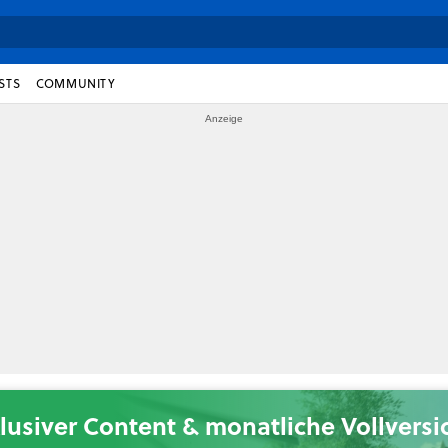
STS
COMMUNITY
lusiver Content & monatliche Vollvers