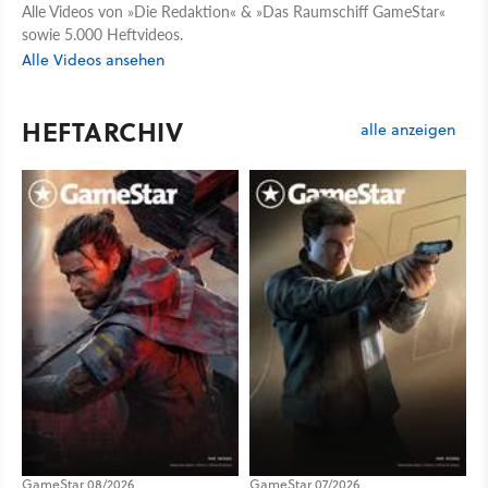
Alle Videos von »Die Redaktion« & »Das Raumschiff GameStar«
sowie 5.000 Heftvideos.
Alle Videos ansehen
HEFTARCHIV
alle anzeigen
GameStar 08/2026
GameStar 07/2026