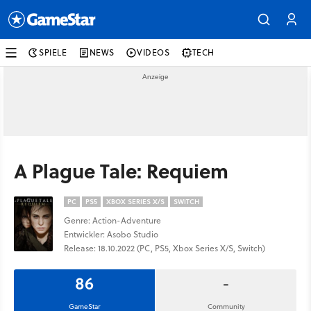
SPIELE
NEWS
VIDEOS
TECH
A Plague Tale: Requiem
PC
PS5
XBOX SERIES X/S
SWITCH
Genre: Action-Adventure
Entwickler: Asobo Studio
Release: 18.10.2022 (PC, PS5, Xbox Series X/S, Switch)
86
-
GameStar
Community