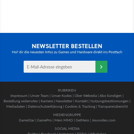
NEWSLETTER BESTELLEN
Hol' dir die neuesten Infos zu Games und Hardware direkt ins Postfach
RUBRIKEN
Impressum
|
Unser Team
|
Unser Kodex
|
Über Webedia
|
Abo kündigen
|
Bestellung widerrufen
|
Karriere
|
Newsletter
|
Kontakt
|
Nutzungsbestimmungen
|
Mediadaten
|
Datenschutzerklärung
|
Cookies & Tracking
|
Transparenzbericht
MEDIENGRUPPE
GameStar
|
GamePro
|
Mein MMO
|
GetHero
|
Jeuxvideo.com
SOCIAL MEDIA
Twitter
|
Facebook
|
Instagram
|
TikTok
|
WhatsApp