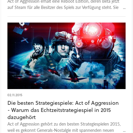
Act of Aggression erhält eine Reboot Edition, deren Beta jetzt
auf Steam für alle Besitzer des Spiels zur Verfügung steht. Sie
bringt das Spiel näher an Act of War und Command &
Conquer: Generals und soll die größten spielmechanischen
Probleme des Grundspiels ausmerzen.
02.11.2015
Die besten Strategiespiele: Act of Aggression
- Warum das Echtzeitstrategiespiel in 2015
dazugehört
Act of Aggression gehört zu den besten Strategiespielen 2015,
weil es gekonnt Generals-Nostalgie mit spannenden neuen