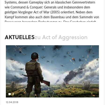
Systems, dessen Gameplay sich an klassischen Genrevertretern
wie Command & Conquer: Generals und insbesondere dem
geistigen Vorgänger Act of War (2005) orientiert. Neben dem
Kampf kommen also auch dem Basenbau und dem Sammeln von
Ressourcen besondere Bedeutungen zu. Das Geschehen siedelt
sich 20 Jahre nach einer globalen Schuldenkrise an, die viele
Staaten in die Knie gezwungen hat. Die drei spielbaren Fraktionen
AKTUELLES
zu Act of Aggression
US-Army, Kartell und Chimera kämpfen um die Vorherrschaft. In
der 15 Missionen langen Kampagne spielen wir alle Fraktionen.
Dabei kommen als 80 Einheiten zum Einsatz, die über mehrstufige
Upgrades verfügen. Neben der Singleplayer-Kampagne bietet Act
of Aggression auch Multiplayer-Optionen für bis zu 40 Spieler (20
vs. 20) - dabei werden die Ressourcen zufällig platziert. Auch hier
können Superwaffen eingesetzt und sogar gekontert werden. Die
Zoomfunktion erlaubt in ihrer Maximalstufe auch eine Satelliten-
Ansicht.
Spiel
PC
Echtzeit-Strategie
Strategie
Focus Home Interactive
Eugen Systems
Act of Aggression
4
12.04.2018