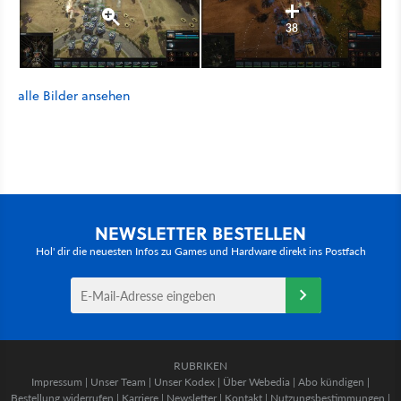
38
alle Bilder ansehen
NEWSLETTER BESTELLEN
Hol' dir die neuesten Infos zu Games und Hardware direkt ins Postfach
RUBRIKEN
Impressum
|
Unser Team
|
Unser Kodex
|
Über Webedia
|
Abo kündigen
|
Bestellung widerrufen
|
Karriere
|
Newsletter
|
Kontakt
|
Nutzungsbestimmungen
|