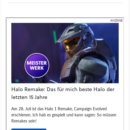
einer von zwölf handgebauten Inseln mit einem winzigen Pier
und errichtet nach und nach eine gigantische Metropole mit
drei anspruchsvollen Gesellschaftsschichten.
Eure Entscheidungen lenken euer Volk dabei nicht nur durch
klassische historische Zeitalter, sondern schalten wahlweise
auch alternative Realitäten wie eine düstere Gothic-Epoche
oder eine fortschrittliche Steampunk-Zukunft frei.
Währenddessen jongliert ihr mit globalem Handel, erforscht
neue Technologien und trotzt dem dynamischen
Wettersystem der hauseigenen Engine. Das 78-köpfige
Entwicklerteam von Farom Studio verspricht dabei ein durch
und durch handgemachtes Erlebnis und entwickelt den
Strategie-Titel nach eigener Aussage zu 100 Prozent ohne den
Einsatz von generativer KI.