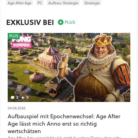
Age After Age
PC
Aufbau-Strategie
Strategie
Farom Studio
Farom Studio
Spiel
EXKLUSIV BEI
PLUS
2
9
04.06.2026
Aufbauspiel mit Epochenwechsel: Age After
Age lässt mich Anno erst so richtig
wertschätzen
Age After Age verspricht viel, zeigt in seiner Demo aber sehr