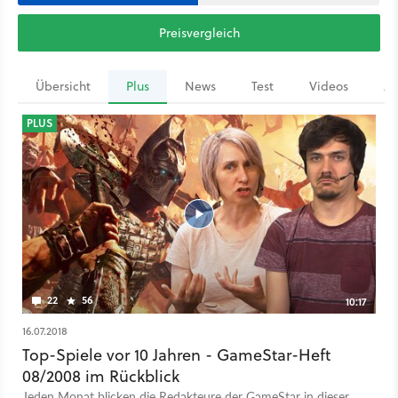
Preisvergleich
Übersicht
Plus
News
Test
Videos
Ar
PLUS
22
56
10:17
16.07.2018
Top-Spiele vor 10 Jahren - GameStar-Heft
08/2008 im Rückblick
Jeden Monat blicken die Redakteure der GameStar in dieser