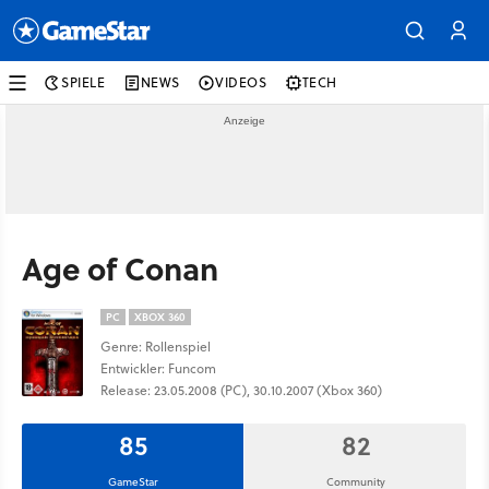
SPIELE
NEWS
VIDEOS
TECH
Age of Conan
PC
XBOX 360
Genre: Rollenspiel
Entwickler: Funcom
Release: 23.05.2008 (PC), 30.10.2007 (Xbox 360)
85
82
GameStar
Community