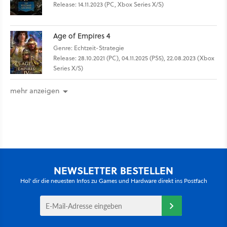
Release: 14.11.2023 (PC, Xbox Series X/S)
Age of Empires 4
Genre: Echtzeit-Strategie
Release: 28.10.2021 (PC), 04.11.2025 (PS5), 22.08.2023 (Xbox
Series X/S)
mehr anzeigen
NEWSLETTER BESTELLEN
Hol' dir die neuesten Infos zu Games und Hardware direkt ins Postfach