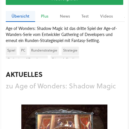
Übersicht
Plus
News
Test
Videos
Ar
Age of Wonders: Shadow Magic ist das dritte Spiel der Age-of-
Wanders-Serie vom Entwickler Gathering of Developers und
erneut ein Runden-Strategiespiel mit Fantasy-Setting.
Spiel
PC
Rundenstrategie
Strategie
Gathering of Developers
Triumph Studios
Age of Wonders: Shadow Magic
AKTUELLES
zu Age of Wonders: Shadow Magic