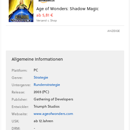
Age of Wonders: Shadow Magic
ab 5,81 €
Versand s. Shop
ANZEIGE
Allgemeine Informationen
PC
Plattform:
Strategie
Genre:
Rundenstrategie
Untergenre:
2003 (PC)
Release:
Gathering of Developers
Publisher:
Triumph Studios
Entwickler:
www.ageofwonders.com
Webseite:
ab 12 Jahren
USK:
-
DRM: