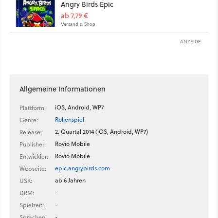
Angry Birds Epic
ab 7,79 €
Versand s. Shop
ANZEIGE
Allgemeine Informationen
iOS, Android, WP7
Plattform:
Rollenspiel
Genre:
2. Quartal 2014 (iOS, Android, WP7)
Release:
Rovio Mobile
Publisher:
Rovio Mobile
Entwickler:
epic.angrybirds.com
Webseite:
ab 6 Jahren
USK:
-
DRM:
-
Spielzeit:
-
Sprachen: