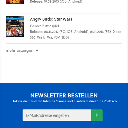
Release: 19.09.2013 (iOS, Android)
Angry Birds: Star Wars
Genre: Puzzlespiel
Release: 08.11.2012 (PC, iOS, Android), 01.11.2013 (PS3, Xbox
360, Wii U, Wii, PSV, 3DS)
mehr anzeigen
NEWSLETTER BESTELLEN
Hol' dir die neuesten Infos zu Games und Hardware direkt ins Postfach