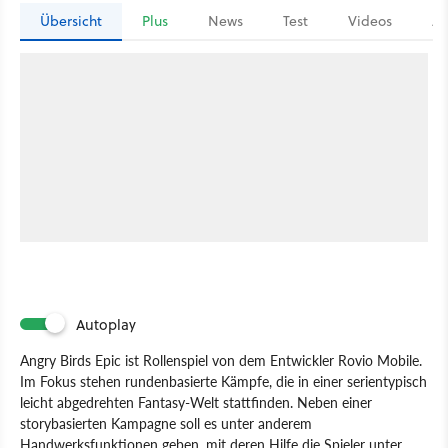
Übersicht
Plus
News
Test
Videos
Ar
Autoplay
Angry Birds Epic ist Rollenspiel von dem Entwickler Rovio Mobile.
Im Fokus stehen rundenbasierte Kämpfe, die in einer serientypisch
leicht abgedrehten Fantasy-Welt stattfinden. Neben einer
storybasierten Kampagne soll es unter anderem
Handwerksfunktionen geben, mit deren Hilfe die Spieler unter