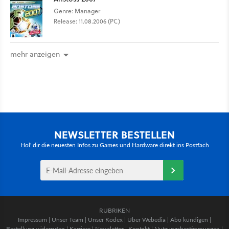
Genre: Manager
Release: 11.08.2006 (PC)
mehr anzeigen
NEWSLETTER BESTELLEN
Hol' dir die neuesten Infos zu Games und Hardware direkt ins Postfach
RUBRIKEN
Impressum
|
Unser Team
|
Unser Kodex
|
Über Webedia
|
Abo kündigen
|
Bestellung widerrufen
|
Karriere
|
Newsletter
|
Kontakt
|
Nutzungsbestimmungen
|