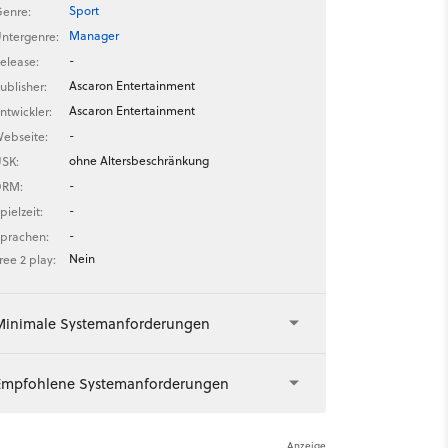
Sport
enre:
Manager
ntergenre:
-
elease:
Ascaron Entertainment
ublisher:
Ascaron Entertainment
ntwickler:
-
ebseite:
ohne Altersbeschränkung
SK:
-
DRM:
-
pielzeit:
-
prachen:
Nein
ree 2 play:
Minimale Systemanforderungen
Empfohlene Systemanforderungen