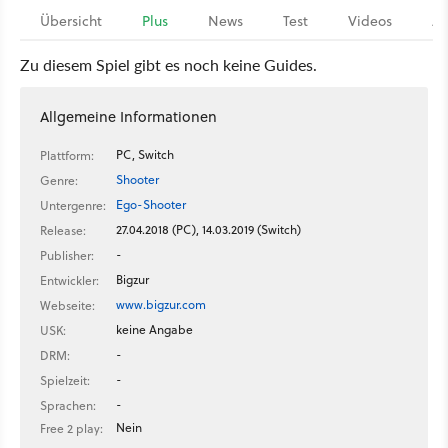
Übersicht
Plus
News
Test
Videos
Ar
Zu diesem Spiel gibt es noch keine Guides.
Allgemeine Informationen
PC, Switch
Plattform:
Shooter
Genre:
Ego-Shooter
Untergenre:
27.04.2018 (PC), 14.03.2019 (Switch)
Release:
-
Publisher:
Bigzur
Entwickler:
www.bigzur.com
Webseite:
keine Angabe
USK:
-
DRM:
-
Spielzeit:
-
Sprachen:
Nein
Free 2 play: