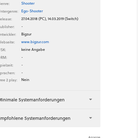
Shooter
enre:
Ego-Shooter
ntergenre:
27.04.2018 (PC), 14.03.2019 (Switch)
elease:
-
ublisher:
Bigzur
ntwickler:
www.bigzur.com
ebseite:
keine Angabe
SK:
-
DRM:
-
pielzeit:
-
prachen:
Nein
ree 2 play:
Minimale Systemanforderungen
Empfohlene Systemanforderungen